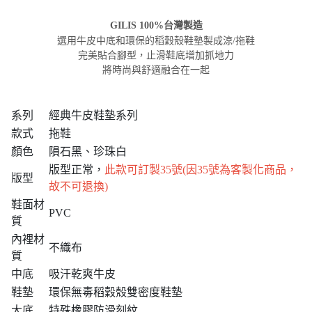
GILIS 100%台灣製造
牛皮中底
選用
和環保的稻穀殼鞋墊製成涼/拖鞋
完美貼合腳型，止滑鞋底增加抓地力
將時尚與舒適融合在一起
系列
經典牛皮鞋墊系列
款式
拖鞋
顏色
隕石黑、珍珠白
版型正常，
此款可訂製35號(因35號為客製化商品，
版型
故不可退換)
鞋面材
PVC
質
內裡材
不織布
質
中底
吸汗乾爽牛皮
鞋墊
環保無毒稻穀殼雙密度鞋墊
大底
特殊橡膠防滑刻紋