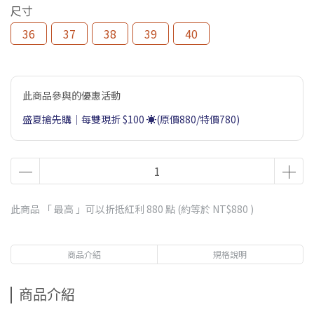
尺寸
36
37
38
39
40
此商品參與的優惠活動
盛夏搶先購｜每雙現折 $100 ☀️(原價880/特價780)
此商品 「 最高 」可以折抵紅利
880
點 (約等於
NT$880
)
商品介紹
規格說明
商品介紹