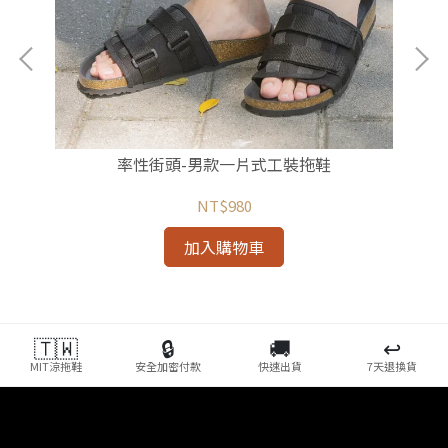
率性街頭-男款一片式工裝拖鞋
NT$980
加入購物車
🇹🇼
🔒
🚚
↩️
MIT涼拖鞋
安全加密付款
快速出貨
7天退換貨