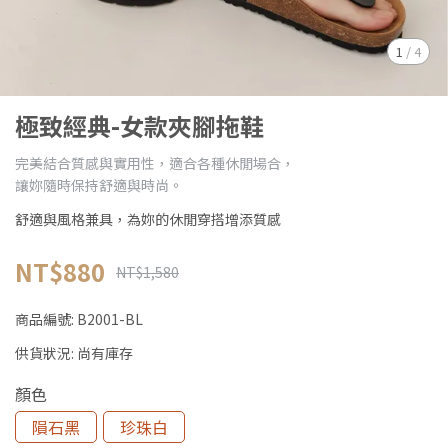
1
/
4
極致經典-女款夾腳拖鞋
完美結合質感與實用性，適合各種休閒場合，
讓妳隨時保持舒適與時尚。
舒適與風格兼具，為妳的休閒穿搭增添質感
NT$880
NT$1,580
商品編號:
B2001-BL
供貨狀況:
尚有庫存
顏色
隕石黑
珍珠白