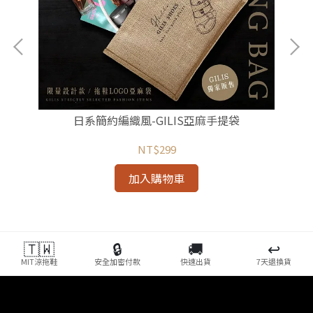
日系簡約編織風-GILIS亞麻手提袋
NT$299
加入購物車
🇹🇼
🔒
🚚
↩️
MIT涼拖鞋
安全加密付款
快速出貨
7天退換貨