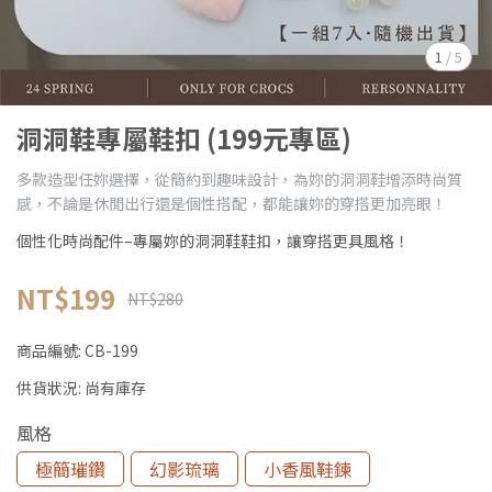
1
/
5
洞洞鞋專屬鞋扣 (199元專區)
多款造型任妳選擇，從簡約到趣味設計，為妳的洞洞鞋增添時尚質
感，不論是休閒出行還是個性搭配，都能讓妳的穿搭更加亮眼！
個性化時尚配件–專屬妳的洞洞鞋鞋扣，讓穿搭更具風格！
NT$199
NT$280
商品編號:
CB-199
供貨狀況:
尚有庫存
風格
極簡璀鑽
幻影琉璃
小香風鞋鍊