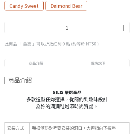
Candy Sweet
Daimond Bear
此商品 「 最高 」可以折抵紅利
0
點 (約等於
NT$0
)
商品介紹
規格說明
商品介紹
GILIS 嚴選商品
多款造型任妳選擇，從簡約到趣味設計
為妳的洞洞鞋增添時尚質感。
安裝方式
鞋扣傾斜對準要安裝的洞口，大拇指向下按壓